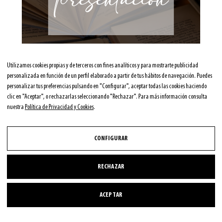
Presentación en Rojales
Utilizamos cookies propias y de terceros con fines analíticos y para mostrarte publicidad
personalizada en función de un perfil elaborado a partir de tus hábitos de navegación. Puedes
La última historia para después de la última guerra y otros 59
personalizar tus preferencias pulsando en "Configurar", aceptar todas las cookies haciendo
relatos
,
Presentación
clic en "Aceptar", o rechazarlas seleccionando "Rechazar". Para más información consulta
07/01/2025
nuestra
Política de Privacidad y Cookies
.
CONTINUAR LEYENDO
CONFIGURAR
RECHAZAR
ACEPTAR