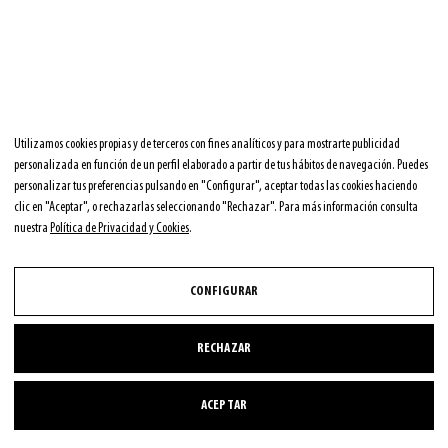
Utilizamos cookies propias y de terceros con fines analíticos y para mostrarte publicidad
personalizada en función de un perfil elaborado a partir de tus hábitos de navegación. Puedes
PREVIOUS
NEXT
Prev
Nex
personalizar tus preferencias pulsando en "Configurar", aceptar todas las cookies haciendo
Retrato Carlos Tundidor
Lugares significativos
clic en "Aceptar", o rechazarlas seleccionando "Rechazar". Para más información consulta
nuestra
Política de Privacidad y Cookies
.
CONFIGURAR
Copyright © 2026 Carlos Tundidor Diaus
RECHAZAR
ACEPTAR